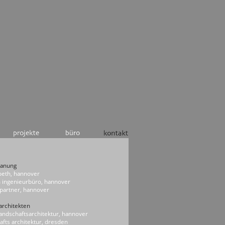
lanung
peth, hannover
 ingenieurbüro, hannover
partner, hannover
architekten
landschaftsarchitektur, hannover
afts architektur, dresden