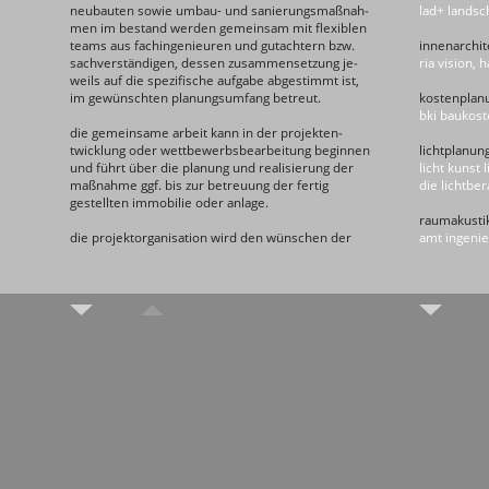
neubauten sowie umbau- und sanierungs­maß­nah­
lad+ landsc
men im bestand werden gemeinsam mit flexiblen
teams aus fach­ingenieuren und gutachtern bzw.
innenarchit
sach­ver­ständigen, des­sen zusammensetzung je­
ria vision,
weils auf die spezifische auf­gabe abge­stimmt ist,
im gewünschten planungsumfang betreut.
kostenplan
bki baukost
die gemein­same arbeit kann in der projek­t­en­
twick­lung oder wettbewerbsbearbeitung beginnen
lichtplanun
und führt über die planung und realisierung der
licht kunst 
maß­nahme ggf. bis zur betreuung der fertig
die lichtbe
gestell­ten immo­bilie oder anlage.
raumakusti
die projektorganisation wird den wünschen der
amt ingenie
bau­her­ren bzw. erfordernissen des jeweiligen
projektes ange­passt: neben der reinen objekt­
energie- u
planung gem. hoai übernehmen ksw architekten
h2a - archi
auch leistungen als general­planer und sind in
büro für ba
arbeits­gemeinschaften unter­schiedlicher
zusammen­­setzung tätig.
gebäudetec
iks ingenie
mit der generalplanung wurden ksw architekten
gmw-ingeni
u.a. in folgenden projekten beauftragt:
- station markt: unterirdische s-bahn-station im
brandschut
city-tunnel leipzig mit einer bausumme für den
nh_planung
raumbildenden ausbau von ca. 19 mio. eur.
kmp ingeni
- ver.di karree: umbau und sanierung eines
3b-baucons
gebäude­­blocks in der innenstadt hannovers zum