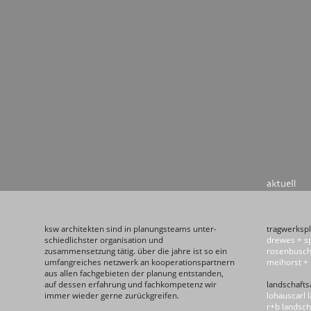
ksw architekten sind in planungsteams unter­
tragwerksp
schied­lichs­ter organisation und
drewes + s
zusammensetzung tätig. über die jahre ist so ein
rosenbusch
umfangreiches netz­werk an koope­rations­partnern
meihorst + 
aus allen fach­ge­bie­ten der planung entstanden,
auf dessen erfah­rung und fachkompetenz wir
landschafts
immer wieder gerne zurückgreifen.
lohauscarl 
r+b landsch