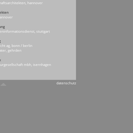
haftsarchitekten, hannover
ekten
 hannover
ung
eninformationsdienst, stuttgart
g
licht ag, bonn / berlin
rater, gehrden
k
urgesellschaft mbh, isernhagen
nd klimakonzepte
tektinnen, hannover
datenschutz
uphysik, hannover
hnik
ure, braunschweig
eurbüro, hannover
z
 gmbh, hannover
eure, hannover
ult gmbh, hannover