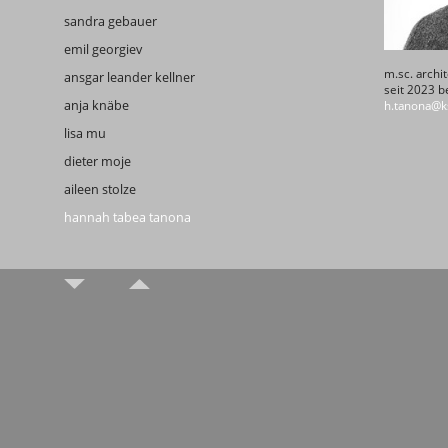
sandra gebauer
emil georgiev
m.sc. archit
ansgar leander kellner
seit 2023 b
anja knäbe
h.tanona@k
lisa mu
dieter moje
aileen stolze
hannah tabea tanona
sonja tinney
jonas thomann
christina trentou
lena bardusch
pia fröhlich
lukas kohfeld