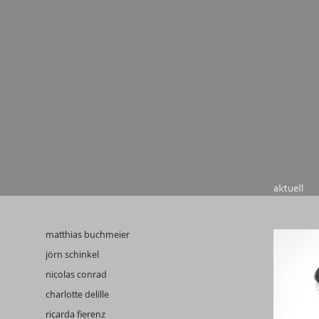
karin kellner
lutz schleich †
eckhard wunderling
matthias buchmeier
jörn schinkel
nicolas conrad
charlotte delille
ricarda fierenz