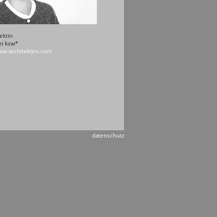
ektin
ei ksw*
sw-architekten.com
datenschutz