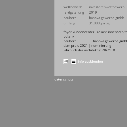
wettbewerb
investorenwettbewerb
fertigstellung
2019
bauherr
hanova gewerbe gmbh
umfang
31.000qm bgf
foyer kundencenter
rokahr innenarchit
bdia
bauherr
hanova gewerbe gmb
dam preis 2021 | nominierung
jahrbuch der architektur 20/21
info ausblenden
datenschutz