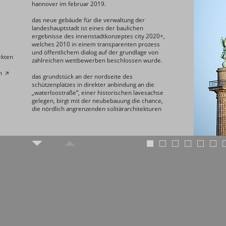
hannover im februar 2019.
das neue gebäude für die verwaltung der
landeshauptstadt ist eines der baulichen
ergebnisse des innenstadtkonzeptes city 2020+,
welches 2010 in einem transparenten prozess
und öffentlichem dialog auf der grundlage von
ekten
zahlreichen wettbewerben beschlossen wurde.
h
das grundstück an der nordseite des
schützenplatzes in direkter anbindung an die
„waterloostraße“, einer historischen lavesachse
gelegen, birgt mit der neubebauung die chance,
die nördlich angrenzenden solitärarchitekturen
einzubinden und das „regierungsviertel“ in seiner
gesamtheit zu beleben und aufzuwerten.
das „neueste rathaus“ hannovers gliedert sich in
seiner struktur in niedrig lagernde baukörper mit
drei turmaufsätzen, die zusammen mit den
highlights der stadt - aber vor allem mit der
kuppel des rathauses - in der annäherung an die
innenstadt hannovers miteinander in beziehung
treten und stetig wechselnde, lebhafte
perspektiven bieten. das gebäude ist aufgrund
seiner prominenten lage rundum mit schauseiten
ausgestattet.